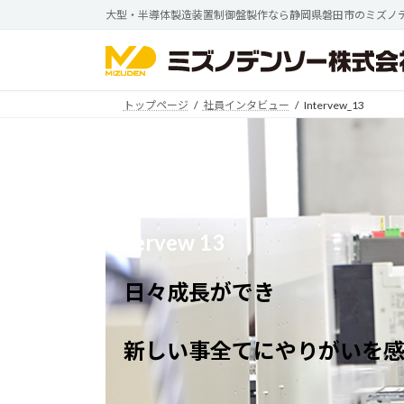
コ
ナ
大型・半導体製造装置制御盤製作なら静岡県磐田市のミズノ
ン
ビ
テ
ゲ
ン
ー
ツ
シ
トップページ
社員インタビュー
Intervew_13
へ
ョ
ス
ン
キ
に
ッ
移
プ
動
Intervew 13
日々成長ができ
新しい事全てにやりがいを