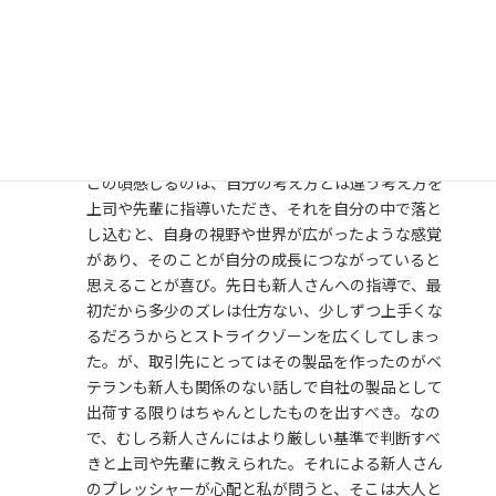
喜びを感じたこと、成長を感じたエピソード
など
ありきたりだが、苦手な仕事が楽しく感じることが
できた瞬間や、自分が人から頼られるようになった
時には喜びと成長を感じた。
この頃感じるのは、自分の考え方とは違う考え方を
上司や先輩に指導いただき、それを自分の中で落と
し込むと、自身の視野や世界が広がったような感覚
があり、そのことが自分の成長につながっていると
思えることが喜び。先日も新人さんへの指導で、最
初だから多少のズレは仕方ない、少しずつ上手くな
るだろうからとストライクゾーンを広くしてしまっ
た。が、取引先にとってはその製品を作ったのがベ
テランも新人も関係のない話しで自社の製品として
出荷する限りはちゃんとしたものを出すべき。なの
で、むしろ新人さんにはより厳しい基準で判断すべ
きと上司や先輩に教えられた。それによる新人さん
のプレッシャーが心配と私が問うと、そこは大人と