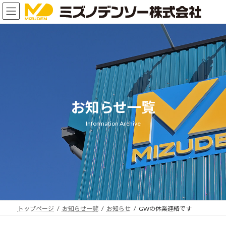
コ
ナ
ン
ビ
テ
ゲ
ン
ー
ツ
シ
へ
ョ
ス
ン
キ
に
ッ
移
プ
動
お知らせ一覧
Information Archive
トップページ
お知らせ一覧
お知らせ
GWの休業連絡です