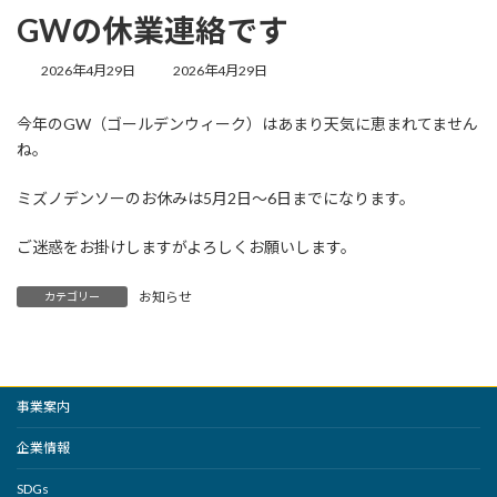
GWの休業連絡です
最
2026年4月29日
2026年4月29日
終
更
今年のGW（ゴールデンウィーク）はあまり天気に恵まれてません
新
ね。
日
時
:
ミズノデンソーのお休みは5月2日～6日までになります。
ご迷惑をお掛けしますがよろしくお願いします。
お知らせ
カテゴリー
事業案内
企業情報
SDGs