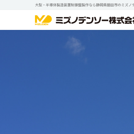
コ
ナ
大型・半導体製造装置制御盤製作なら静岡県磐田市のミズノ
ン
ビ
テ
ゲ
ン
ー
ツ
シ
へ
ョ
ス
ン
キ
に
ッ
移
プ
動