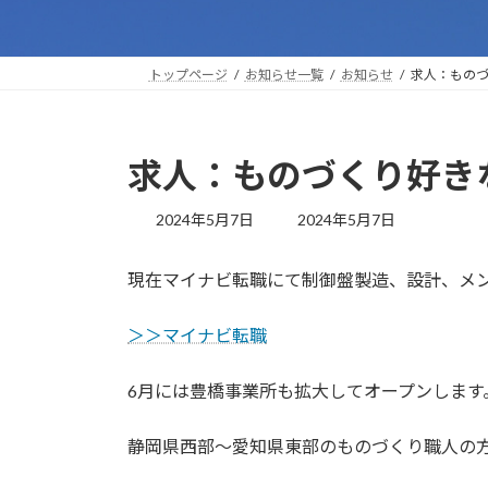
トップページ
お知らせ一覧
お知らせ
求人：もの
求人：ものづくり好き
最
2024年5月7日
2024年5月7日
終
更
現在マイナビ転職にて制御盤製造、設計、メ
新
日
時
＞＞マイナビ転職
:
6月には豊橋事業所も拡大してオープンします
静岡県西部～愛知県東部のものづくり職人の