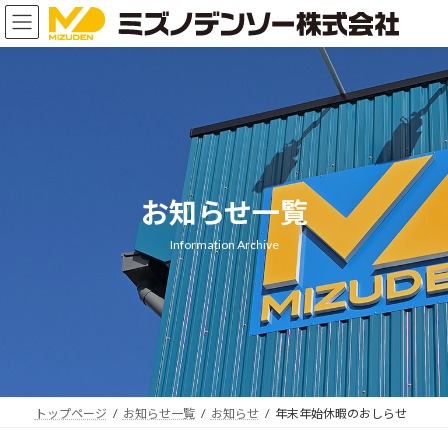
コ
ナ
ン
ビ
テ
ゲ
ン
ー
ツ
シ
へ
ョ
ス
ン
キ
に
ッ
移
プ
動
お知らせ一覧
Information Archive
トップページ
お知らせ一覧
お知らせ
年末年始休暇のおしらせ