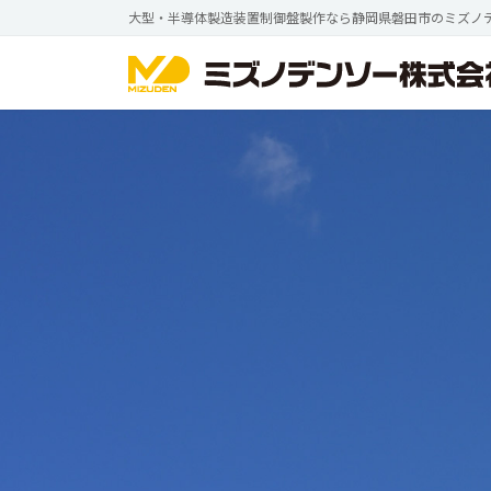
コ
ナ
大型・半導体製造装置制御盤製作なら静岡県磐田市のミズノ
ン
ビ
テ
ゲ
ン
ー
ツ
シ
へ
ョ
ス
ン
キ
に
ッ
移
プ
動