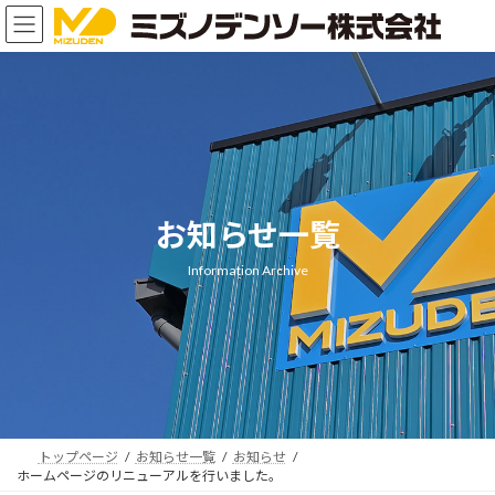
コ
ナ
ン
ビ
テ
ゲ
ン
ー
ツ
シ
へ
ョ
ス
ン
キ
に
ッ
移
プ
動
お知らせ一覧
Information Archive
トップページ
お知らせ一覧
お知らせ
ホームページのリニューアルを行いました。